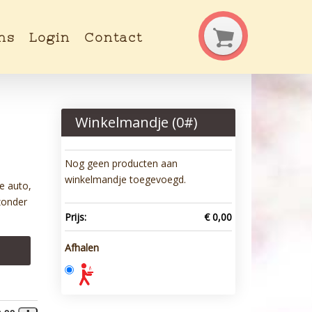
ns
Login
Contact
Winkelmandje (
0
#)
Nog geen producten aan
winkelmandje toegevoegd.
e auto,
 zonder
Prijs:
€ 0,00
Afhalen