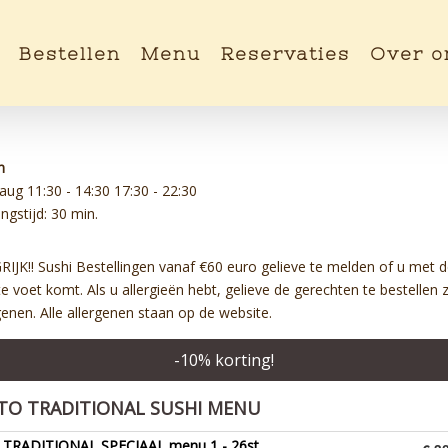
Bestellen
Menu
Reservaties
Over o
n
 aug
11:30 - 14:30
17:30 - 22:30
ngstijd: 30 min.
JK!! Sushi Bestellingen vanaf €60 euro gelieve te melden of u met d
 te voet komt. Als u allergieën hebt, gelieve de gerechten te bestellen
genen. Alle allergenen staan op de website.
-
10
% korting!
TO TRADITIONAL SUSHI MENU
TRADITIONAL SPECIAAL menu 1 - 26st