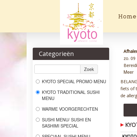
Home
Afhale
Categorieën
zo. 09
Bereidi
Zoek
Meer
KYOTO SPECIAL PROMO MENU
BELANGRI
fiets of
KYOTO TRADITIONAL SUSHI
de aller
MENU
WARME VOORGERECHTEN
SUSHI MENU/ SUSHI EN
KYO
SASHIMI SPECIAL
SPECIAAL SUSHI MENU
KYOTO 