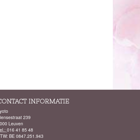
CONTACT INFORMATIE
yoto
iensestraat 239
000 Leuven
el.:
016 41 85 48
BTW:
BE 0847.251.943